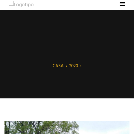
CASA
›
2020
›