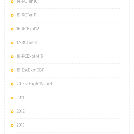
14-RCTan10
15-RCTan11
16-RCExpl12
17-RCTan13
18-RCExplM15
19-EscExplCBl1
20-EscExplCParac4
2011
2012
2013