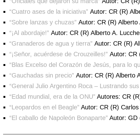
“Oficiales que dejaron su marca”
Autor: CR (R) 
“Cuatro ases de la iniciativa”
Autor: CR (R) Albe
“Sobre lanzas y chuzas”
Autor: CR (R) Alberto 
“¡Al abordaje!”
Autor: CR (R) Alberto A. Lucche
“Granaderos de agua y tierra”
Autor: CR (R) Al
“¡Señor, acuérdese de Crouzeilles!”
Autor: CR (
“Blas Excelso del Corazón de Jesús, para lo 
“Gauchadas sin precio”
Autor: CR (R) Alberto A
“General Julio Argentino Roca – Lustrando sus
“Edad mundial, era de la ONU”
Autores: CR (R)
“Leopardos en el Beagle”
Autor: CR (R) Carlos
“El caballo de Napoleón Bonaparte”
Autor: GD 