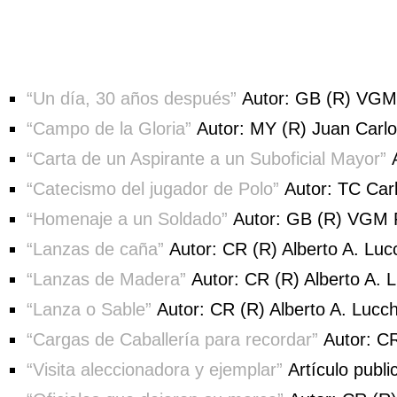
“Un día, 30 años después”
Autor: GB (R) VGM 
“Campo de la Gloria”
Autor: MY (R) Juan Carl
“Carta de un Aspirante a un Suboficial Mayor”
A
“Catecismo del jugador de Polo”
Autor: TC Carl
“Homenaje a un Soldado”
Autor: GB (R) VGM R
“Lanzas de caña”
Autor: CR (R) Alberto A. Luc
“Lanzas de Madera”
Autor: CR (R) Alberto A. L
“Lanza o Sable”
Autor: CR (R) Alberto A. Lucch
“Cargas de Caballería para recordar”
Autor: CR
“Visita aleccionadora y ejemplar”
Artículo publi