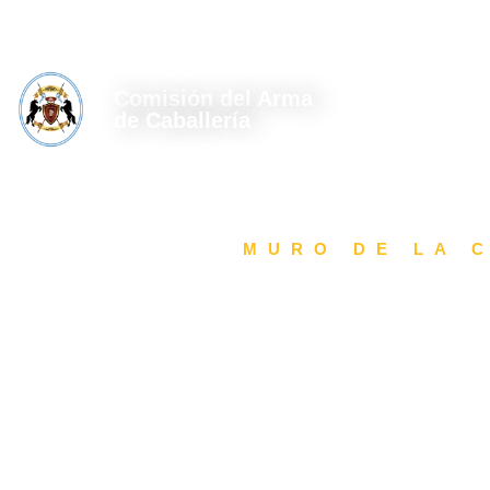
Arévalo 3065 - 2do Piso - CABA - CPA 1426DJG.
webmas
Comisión del Arma
AUTORIDAD
de Caballería
MURO DE LA 
Escr