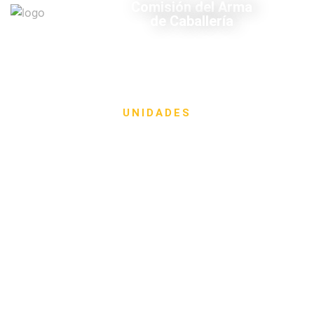
Comisión del Arma
de Caballería
UNIDADES
Regimiento de
Caballería de Tanques 2
"Lanceros General Paz"