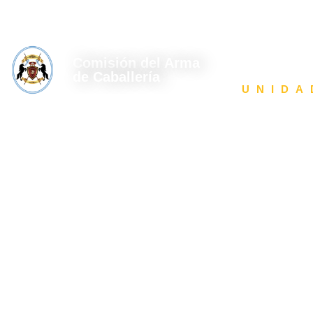
Arévalo 3065 - 2do Piso - CABA - CPA 1426DJG.
webmas
Comisión del Arma
AUTORIDAD
de Caballería
UNIDA
Escuadrón de
de Caballerí
"Coronel Isi