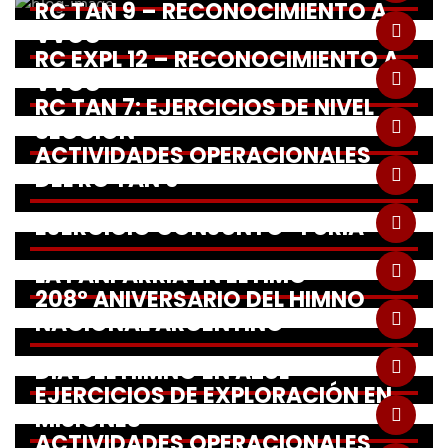
RC TAN 9 – RECONOCIMIENTO A
VVGG
RC EXPL 12 – RECONOCIMIENTO A
VVGG
RC TAN 7: EJERCICIOS DE NIVEL
SECCION
ACTIVIDADES OPERACIONALES
DEL RC TAN 9
EJERCICIO CONJUNTO “FURIA”
LA FANFARRIA EN EL HMC
208° ANIVERSARIO DEL HIMNO
NACIONAL ARGENTINO
DIA DEL HIMNO EN AZUL
EJERCICIOS DE EXPLORACIÓN EN
MISIONES
ACTIVIDADES OPERACIONALES