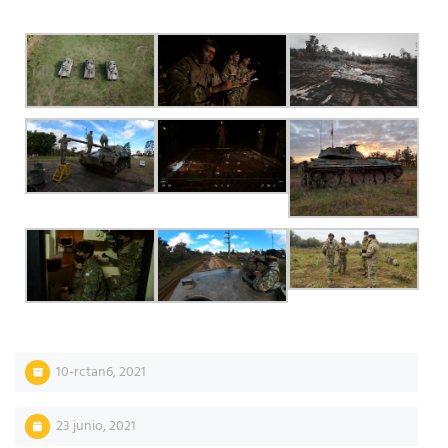
10-rctan6
,
2021
23 junio, 2021