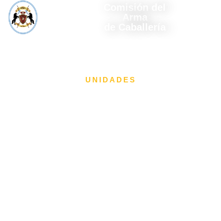
Comisión del
Arma
de Caballería
UNIDADES
Regimiento de
Caballería de Tanques 13
"Teniente General Juan
Esteban Pedernera"